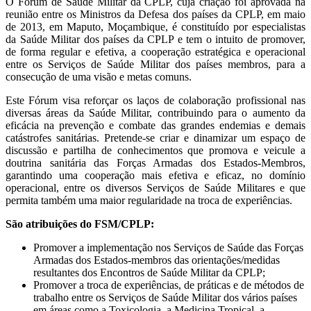
O Fórum de Saúde Militar da CPLP, cuja criação foi aprovada na
reunião entre os Ministros da Defesa dos países da CPLP, em maio
de 2013, em Maputo, Moçambique, é constituído por especialistas
da Saúde Militar dos países da CPLP e tem o intuito de promover,
de forma regular e efetiva, a cooperação estratégica e operacional
entre os Serviços de Saúde Militar dos países membros, para a
consecução de uma visão e metas comuns.
Este Fórum visa reforçar os laços de colaboração profissional nas
diversas áreas da Saúde Militar, contribuindo para o aumento da
eficácia na prevenção e combate das grandes endemias e demais
catástrofes sanitárias. Pretende-se criar e dinamizar um espaço de
discussão e partilha de conhecimentos que promova e veicule a
doutrina sanitária das Forças Armadas dos Estados-Membros,
garantindo uma cooperação mais efetiva e eficaz, no domínio
operacional, entre os diversos Serviços de Saúde Militares e que
permita também uma maior regularidade na troca de experiências.
São atribuições do FSM/CPLP:
Promover a implementação nos Serviços de Saúde das Forças
Armadas dos Estados-membros das orientações/medidas
resultantes dos Encontros de Saúde Militar da CPLP;
Promover a troca de experiências, de práticas e de métodos de
trabalho entre os Serviços de Saúde Militar dos vários países
em áreas como a Toxicologia, a Medicina Tropical, a