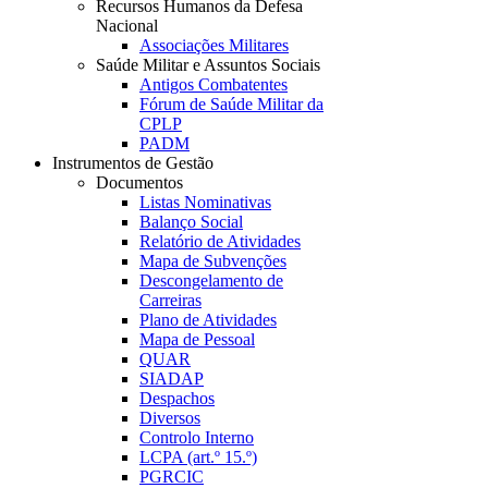
Recursos Humanos da Defesa
Nacional
Associações Militares
Saúde Militar e Assuntos Sociais
Antigos Combatentes
Fórum de Saúde Militar da
CPLP
PADM
Instrumentos de Gestão
Documentos
Listas Nominativas
Balanço Social
Relatório de Atividades
Mapa de Subvenções
Descongelamento de
Carreiras
Plano de Atividades
Mapa de Pessoal
QUAR
SIADAP
Despachos
Diversos
Controlo Interno
LCPA (art.º 15.º)
PGRCIC