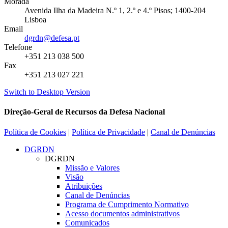
Morada
Avenida Ilha da Madeira N.º 1, 2.º e 4.º Pisos; 1400-204
Lisboa
Email
dgrdn@defesa.pt
Telefone
+351 213 038 500
Fax
+351 213 027 221
Switch to Desktop Version
Direção-Geral de Recursos da Defesa Nacional
Política de Cookies
|
Política de Privacidade
|
Canal de Denúncias
DGRDN
DGRDN
Missão e Valores
Visão
Atribuições
Canal de Denúncias
Programa de Cumprimento Normativo
Acesso documentos administrativos
Comunicados