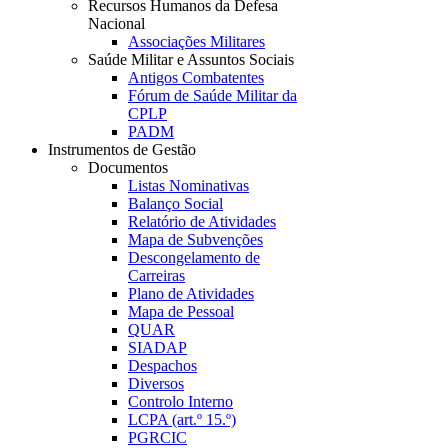
Recursos Humanos da Defesa
Nacional
Associações Militares
Saúde Militar e Assuntos Sociais
Antigos Combatentes
Fórum de Saúde Militar da
CPLP
PADM
Instrumentos de Gestão
Documentos
Listas Nominativas
Balanço Social
Relatório de Atividades
Mapa de Subvenções
Descongelamento de
Carreiras
Plano de Atividades
Mapa de Pessoal
QUAR
SIADAP
Despachos
Diversos
Controlo Interno
LCPA (art.º 15.º)
PGRCIC