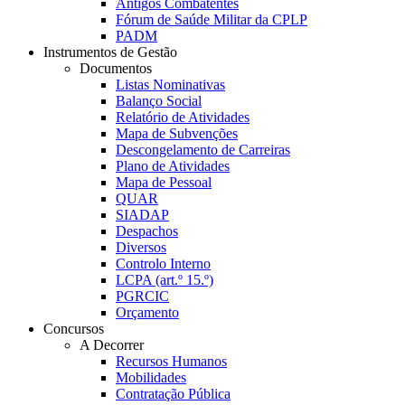
Antigos Combatentes
Fórum de Saúde Militar da CPLP
PADM
Instrumentos de Gestão
Documentos
Listas Nominativas
Balanço Social
Relatório de Atividades
Mapa de Subvenções
Descongelamento de Carreiras
Plano de Atividades
Mapa de Pessoal
QUAR
SIADAP
Despachos
Diversos
Controlo Interno
LCPA (art.º 15.º)
PGRCIC
Orçamento
Concursos
A Decorrer
Recursos Humanos
Mobilidades
Contratação Pública