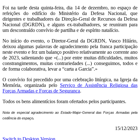
Foi na tarde desta quinta-feira, dia 14 de dezembro, no espaço de
refeições do edifício do Ministério da Defesa Nacional, que
dirigentes e trabalhadores da Direção-Geral de Recursos da Defesa
Nacional (DGRDN), e alguns ex-trabalhadores, se reuniram para
um descontraído convívio de partilha e de espírito natalício.
No início do evento, o Diretor-Geral da DGRDN, Vasco Hilário,
deixou algumas palavras de agradecimento pela franca participação
neste evento e fez um balanço positivo relativamente ao corrente ano
de 2023, salientando que «(...) por entre muitas dificuldades, muitos
constrangimentos, muitas contrariedades (...) conseguimos, todos e
de forma colaborativa, levar a “carta a Garcia”.»
O convívio foi precedido por uma celebração litúrgica, na Igreja da
Memória, organizada pelo
Serviço de Assistência Religiosa das
Forças Armadas e Forças de Segurança
.
Todos os bens alimentícios foram ofertados pelos participantes.
Nota de especial agradecimento ao Estado-Major-General das Forças Armadas pela
.
cedência do espaço
15/12/2023
Switch to Desktop Version