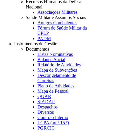
Recursos Humanos da Defesa
Nacional
Associações Militares
Saúde Militar e Assuntos Sociais
Antigos Combatentes
Fórum de Saúde Militar da
CPLP
PADM
Instrumentos de Gestão
Documentos
Listas Nominativas
Balanço Social
Relatório de Atividades
Mapa de Subvenções
Descongelamento de
Carreiras
Plano de Atividades
Mapa de Pessoal
QUAR
SIADAP
Despachos
Diversos
Controlo Interno
LCPA (art.º 15.º)
PGRCIC